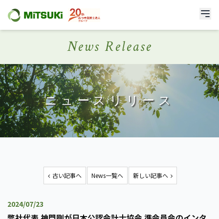
News Release
ニュースリリース
古い記事へ
News一覧へ
新しい記事へ
2024/07/23
弊社代表 神門剛が日本公認会計士協会 準会員会のインタ