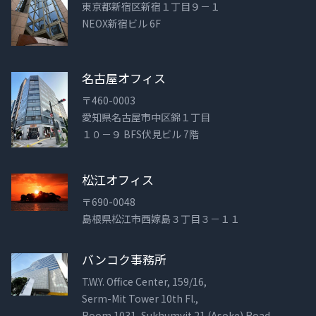
東京都新宿区新宿１丁目９－１
NEOX新宿ビル 6F
名古屋オフィス
〒460-0003
愛知県名古屋市中区錦１丁目
１０－９ BFS伏見ビル 7階
松江オフィス
〒690-0048
島根県松江市西嫁島３丁目３－１１
バンコク事務所
T.W.Y. Office Center, 159/16,
Serm-Mit Tower 10th Fl.,
Room 1031, Sukhumvit 21 (Asoke) Road,