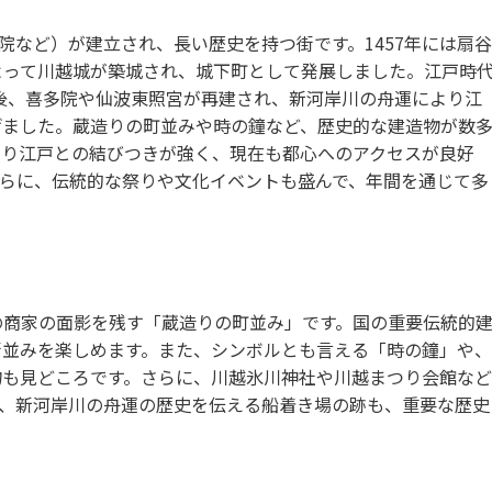
院など）が建立され、長い歴史を持つ街です。1457年には扇谷
よって川越城が築城され、城下町として発展しました。江戸時
火後、喜多院や仙波東照宮が再建され、新河岸川の舟運により江
げました。蔵造りの町並みや時の鐘など、歴史的な建造物が数
より江戸との結びつきが強く、現在も都心へのアクセスが良好
さらに、伝統的な祭りや文化イベントも盛んで、年間を通じて多
の商家の面影を残す「蔵造りの町並み」です。国の重要伝統的
街並みを楽しめます。また、シンボルとも言える「時の鐘」や、
物も見どころです。さらに、川越氷川神社や川越まつり会館など
て、新河岸川の舟運の歴史を伝える船着き場の跡も、重要な歴史