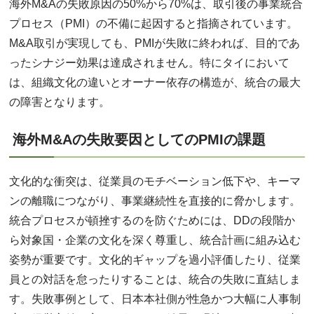
海外M&Aの失敗原因の50%から70%は、取引後の事業統合
プロセス（PMI）の不備に起因すると指摘されています。
M&A取引が実現しても、PMIが失敗に終われば、目的であ
ったシナジー効果は達成されません。特にタイにおいて
は、組織文化の違いとオーナー依存の構造が、統合の最大
の障害となります。
海外M&Aの失敗要因としてのPMIの課題
文化的な衝突は、従業員のモチベーション低下や、キーマ
ンの離職につながり、事業継続性を直接的に脅かします。
統合プロセスが頓挫するのを防ぐためには、DDの段階か
ら対象国・企業の文化を深く尊重し、統合計画に組み込む
姿勢が重要です。文化的ギャップを過小評価したり、従業
員との対話を怠ったりすることは、統合の失敗に直結しま
す。失敗事例として、日本本社側が性急かつ大幅に人事制