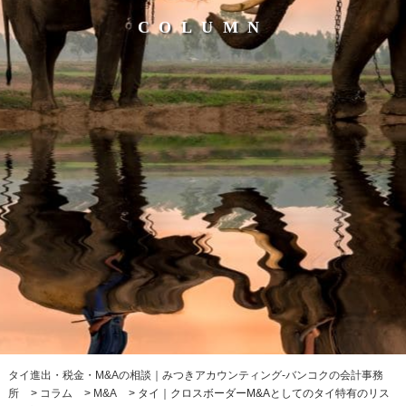
COLUMN
タイ進出・税金・M&Aの相談｜みつきアカウンティング-バンコクの会計事務
所
>
コラム
>
M&A
>
タイ｜クロスボーダーM&Aとしてのタイ特有のリス