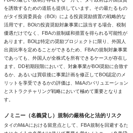
を誘致するための道筋も提供しています。その最たるもの
がタイ投資委員会（BOI）による投資奨励措置の戦略的な
活用です。BOIの投資奨励対象事業に該当する場合、税制
優遇だけでなく、FBAの規制緩和措置を得られる可能性が
あります。BOIは特定の奨励プロジェクトに限り、外国人
出資比率を定めることができるため、FBAの規制対象事業
であっても、外国人が全株式を所有できるケースが存在し
ます。DD初期段階において、対象事業がBOI奨励に合致す
るか、あるいは買収後に事業計画を修正してBOI認定のメ
リットを享受できるかの評価は、M&Aのバリュエーション
とストラクチャリング戦略において極めて重要となりま
す。
ノミニー（名義貸し）規制の厳格化と法的リスク
タイのM&Aにおける留意点として、FBA規制を回避するた