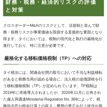
財務・税務・経済的リスクの評価
と対策
クロスボーダーM&Aのリスクとして、法規制と並んで財
務・税務リスクが事業価値を毀損する直接的な要因となり
得ます。タイにおいては、税制の現代化と執行の厳格化が
進行しており、特に注意が必要です。
厳格化する移転価格税制（TP）への対応
タイ税法には、関連会社間の取引において不当な利益移転
があると税務当局が認める場合に、法人税の追徴課税を行
う移転価格税制（TP）が定められています。TP税制は
2019年に本格導入されましたが、2020年11月に公布され
た歳入局通達Ministerial Regulation No. 369によって、税
務担当官が税金計算上の収入・費用の更正を行う状況や算