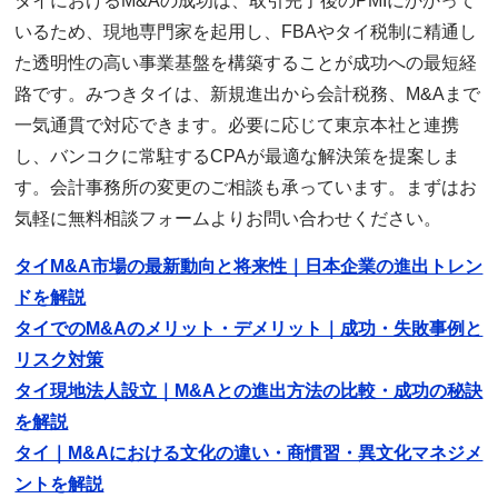
タイにおけるM&Aの成功は、取引完了後のPMIにかかって
いるため、現地専門家を起用し、FBAやタイ税制に精通し
た透明性の高い事業基盤を構築することが成功への最短経
路です。みつきタイは、新規進出から会計税務、M&Aまで
一気通貫で対応できます。必要に応じて東京本社と連携
し、バンコクに常駐するCPAが最適な解決策を提案しま
す。会計事務所の変更のご相談も承っています。まずはお
気軽に無料相談フォームよりお問い合わせください。
タイM&A市場の最新動向と将来性｜日本企業の進出トレン
ドを解説
タイでのM&Aのメリット・デメリット｜成功・失敗事例と
リスク対策
タイ現地法人設立｜M&Aとの進出方法の比較・成功の秘訣
を解説
タイ｜M&Aにおける文化の違い・商慣習・異文化マネジメ
ントを解説