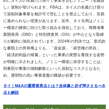
めにタイ人の名義だけ借りて事業を営むノミニー（名義貸
し）規制が挙げられます。FBAは、タイ人の名義だけ借り
て規制対象事業を無許可で営むことを禁止しており、安易
に進められない現実があります。近年、タイ当局はノミニ
ー構造の摘発に向けた取り組みを強化しており、商務省事
業開発局（DBD）と特別捜査局（DSI）が中心となり取締
りが劇的に強化されています。2024年の判決では、形式的
な書類上の所有権よりも、「資金源」「経営権の所在」
「経済的利益の帰属」といった事業の実態を重視する姿勢
が明確に示されました。ノミニー構造に依存することは、
刑事罰や事業の強制解散といった深刻なリスクとなるた
め、透明性の高い事業基盤の構築が必要です。
タイ｜M&Aの重要留意点とは？全体像と必ず押さえるべき
点も解説