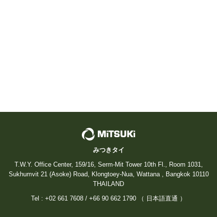
送
り
みつきタイ
T.W.Y. Office Center, 159/16, Serm-Mit Tower 10th Fl., Room 1031,
Sukhumvit 21 (Asoke) Road, Klongtoey-Nua, Wattana , Bangkok 10110
THAILAND
Tel : +02 661 7608 / +66 90 662 1790 （ 日本語直通 ）