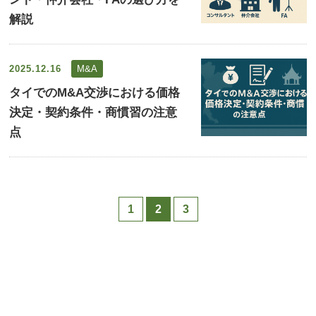
解説
2025.12.16
M&A
タイでのM&A交渉における価格
決定・契約条件・商慣習の注意
点
投
1
2
3
稿
の
ペ
ー
ジ