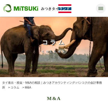
みつきタイ
ランド
コラム
COLUMN
タイ進出・税金・M&Aの相談｜みつきアカウンティング-バンコクの会計事務
所
>
コラム
>
M&A
M&A